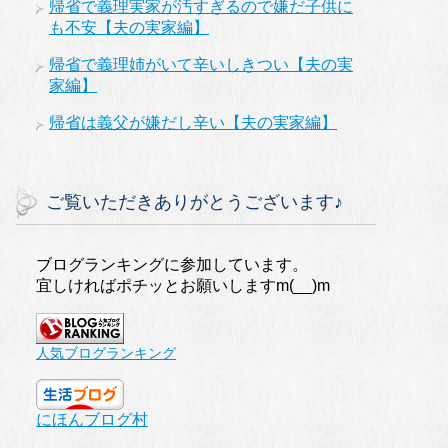
帰省で義理実家が汚すぎるので嫌だ子供に
も不安【夫の実家編】
帰省で義理姉がいて辛いしきつい【夫の実
家編】
帰省は義父が嫌だし辛い【夫の実家編】
ご覧いただきありがとうございます♪
ブログランキングに参加しています。
宜しければポチッとお願いしますm(__)m
人気ブログランキング
にほんブログ村