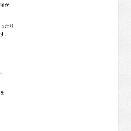
項が
ったり
す。
。
を