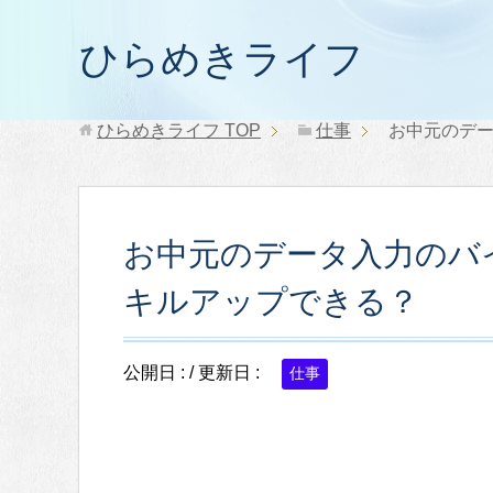
ひらめきライフ
ひらめきライフ
TOP
仕事
お中元のデ
お中元のデータ入力のバ
キルアップできる？
公開日 :
/ 更新日 :
仕事