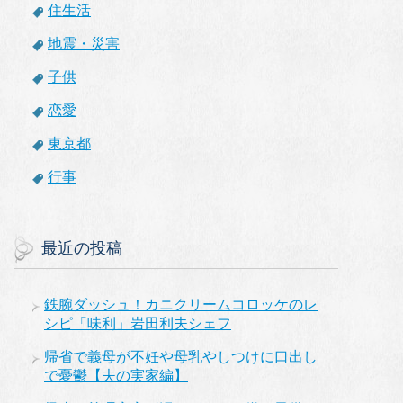
住生活
地震・災害
子供
恋愛
東京都
行事
最近の投稿
鉄腕ダッシュ！カニクリームコロッケのレ
シピ「味利」岩田利夫シェフ
帰省で義母が不妊や母乳やしつけに口出し
で憂鬱【夫の実家編】