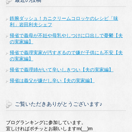
最近の投稿
鉄腕ダッシュ！カニクリームコロッケのレシピ「味
利」岩田利夫シェフ
帰省で義母が不妊や母乳やしつけに口出しで憂鬱【夫
の実家編】
帰省で義理実家が汚すぎるので嫌だ子供にも不安【夫
の実家編】
帰省で義理姉がいて辛いしきつい【夫の実家編】
帰省は義父が嫌だし辛い【夫の実家編】
ご覧いただきありがとうございます♪
ブログランキングに参加しています。
宜しければポチッとお願いしますm(__)m