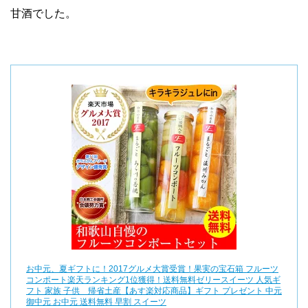
甘酒でした。
お中元、夏ギフトに！2017グルメ大賞受賞！果実の宝石箱 フルーツ
コンポート楽天ランキング1位獲得！送料無料ゼリースイーツ 人気ギ
フト 家族 子供 帰省土産【あす楽対応商品】ギフト プレゼント 中元
御中元 お中元 送料無料 早割 スイーツ