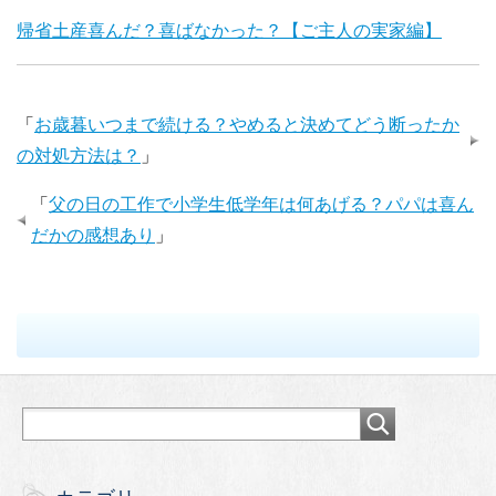
帰省土産喜んだ？喜ばなかった？【ご主人の実家編】
「
お歳暮いつまで続ける？やめると決めてどう断ったか
の対処方法は？
」
「
父の日の工作で小学生低学年は何あげる？パパは喜ん
だかの感想あり
」