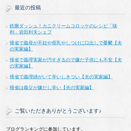
最近の投稿
鉄腕ダッシュ！カニクリームコロッケのレシピ「味
利」岩田利夫シェフ
帰省で義母が不妊や母乳やしつけに口出しで憂鬱【夫
の実家編】
帰省で義理実家が汚すぎるので嫌だ子供にも不安【夫
の実家編】
帰省で義理姉がいて辛いしきつい【夫の実家編】
帰省は義父が嫌だし辛い【夫の実家編】
ご覧いただきありがとうございます♪
ブログランキングに参加しています。