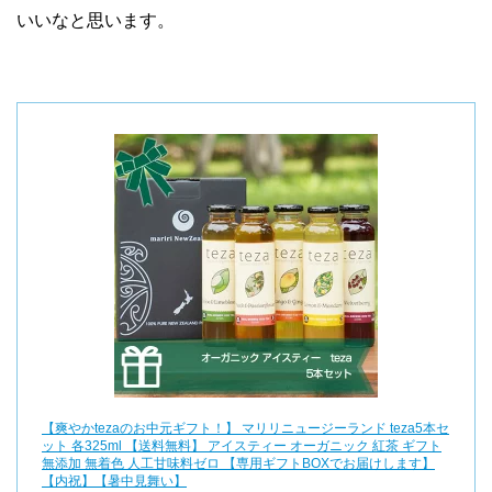
いいなと思います。
【爽やかtezaのお中元ギフト！】 マリリニュージーランド teza5本セ
ット 各325ml 【送料無料】 アイスティー オーガニック 紅茶 ギフト
無添加 無着色 人工甘味料ゼロ 【専用ギフトBOXでお届けします】
【内祝】【暑中見舞い】