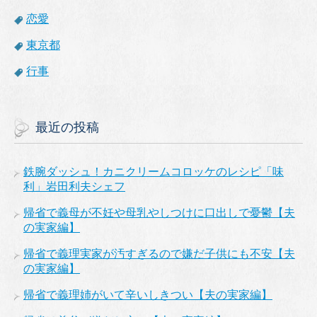
恋愛
東京都
行事
最近の投稿
鉄腕ダッシュ！カニクリームコロッケのレシピ「味
利」岩田利夫シェフ
帰省で義母が不妊や母乳やしつけに口出しで憂鬱【夫
の実家編】
帰省で義理実家が汚すぎるので嫌だ子供にも不安【夫
の実家編】
帰省で義理姉がいて辛いしきつい【夫の実家編】