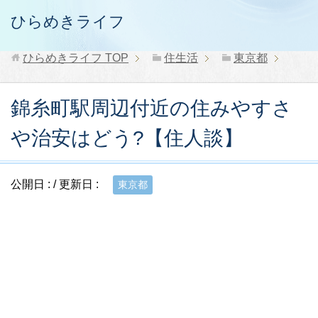
ひらめきライフ
ひらめきライフ
TOP
住生活
東京都
錦糸町駅周辺付近の住みやすさ
や治安はどう?【住人談】
公開日 :
/ 更新日 :
東京都