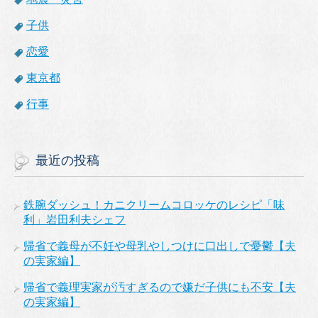
子供
恋愛
東京都
行事
最近の投稿
鉄腕ダッシュ！カニクリームコロッケのレシピ「味
利」岩田利夫シェフ
帰省で義母が不妊や母乳やしつけに口出しで憂鬱【夫
の実家編】
帰省で義理実家が汚すぎるので嫌だ子供にも不安【夫
の実家編】