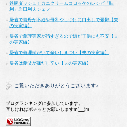
鉄腕ダッシュ！カニクリームコロッケのレシピ「味
利」岩田利夫シェフ
帰省で義母が不妊や母乳やしつけに口出しで憂鬱【夫
の実家編】
帰省で義理実家が汚すぎるので嫌だ子供にも不安【夫
の実家編】
帰省で義理姉がいて辛いしきつい【夫の実家編】
帰省は義父が嫌だし辛い【夫の実家編】
ご覧いただきありがとうございます♪
ブログランキングに参加しています。
宜しければポチッとお願いしますm(__)m